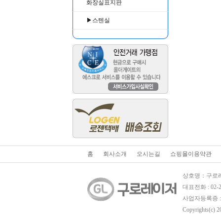
화장실표지판
▶스텐실
홈
회사소개
오시는길
쇼핑몰이용약관
상호명：구로레이
대표전화 : 02-261
사업자등록증 : 6
Copyrights(c) 