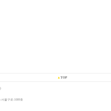
▲
TOP
)
8-서울구로-1089호