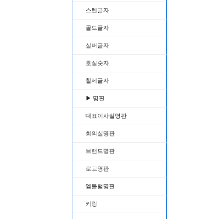
스텐글자
골드글자
실버글자
호실숫자
철제글자
▶ 명판
대표이사실명판
회의실명판
브랜드명판
로고명판
엠블럼명판
키링